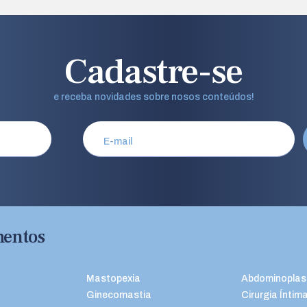
Cadastre-se
e receba novidades sobre nosos conteúdos!
mentos
Mastopexia
Abdominoplas
Ginecomastia
Cirurgia Íntim