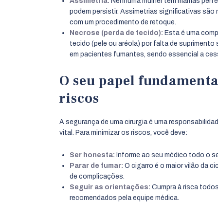
Assimetria:
Nenhuma mulher tem mamas perfei
podem persistir. Assimetrias significativas são
com um procedimento de retoque.
Necrose (perda de tecido):
Esta é uma compl
tecido (pele ou aréola) por falta de suprimento
em pacientes fumantes, sendo essencial a cess
O seu papel fundamenta
riscos
A segurança de uma cirurgia é uma responsabilid
vital. Para minimizar os riscos, você deve:
Ser honesta:
Informe ao seu médico todo o se
Parar de fumar:
O cigarro é o maior vilão da 
de complicações.
Seguir as orientações:
Cumpra à risca todos
recomendados pela equipe médica.