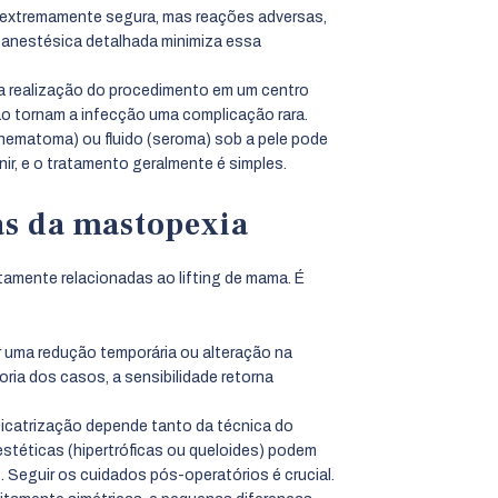
extremamente segura, mas reações adversas,
-anestésica detalhada minimiza essa
e a realização do procedimento em um centro
ão tornam a infecção uma complicação rara.
ematoma) ou fluido (seroma) sob a pele pode
nir, e o tratamento geralmente é simples.
as da mastopexia
tamente relacionadas ao lifting de mama. É
uma redução temporária ou alteração na
ria dos casos, a sensibilidade retorna
cicatrização depende tanto da técnica do
estéticas (hipertróficas ou queloides) podem
. Seguir os cuidados pós-operatórios é crucial.