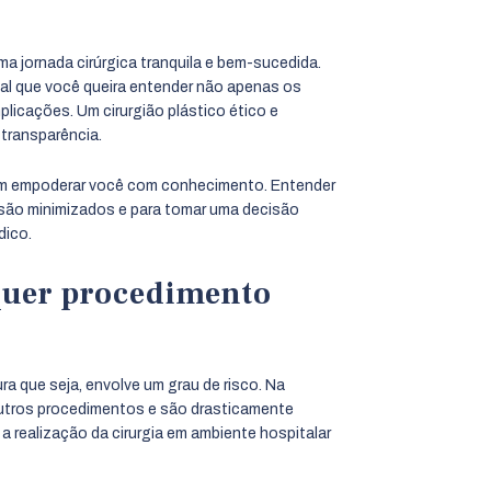
a jornada cirúrgica tranquila e bem-sucedida.
ial que você queira entender não apenas os
licações. Um cirurgião plástico ético e
transparência.
sim empoderar você com conhecimento. Entender
s são minimizados e para tomar uma decisão
dico.
lquer procedimento
ra que seja, envolve um grau de risco. Na
utros procedimentos e são drasticamente
a realização da cirurgia em ambiente hospitalar