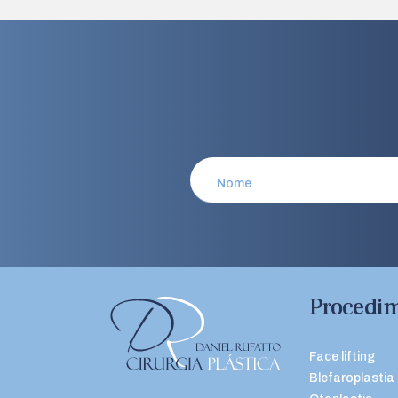
Procedi
Face lifting
Blefaroplastia