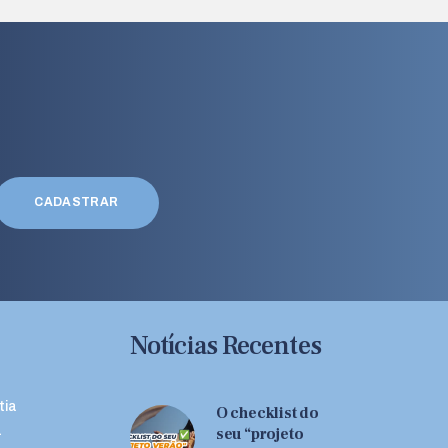
Notícias Recentes
tia
O checklist do
a
seu “projeto