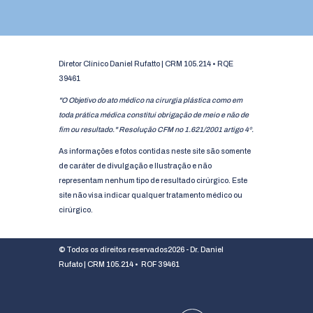
Diretor Clínico Daniel Rufatto | CRM 105.214 • RQE
39461
"O Objetivo do ato médico na cirurgia plástica como em
toda prática médica constitui obrigação de meio e não de
fim ou resultado." Resolução CFM no 1.621/2001 artigo 4º.
As informações e fotos contidas neste site são somente
de caráter de divulgação e Ilustração e não
representam nenhum tipo de resultado cirúrgico. Este
site não visa indicar qualquer tratamento médico ou
cirúrgico.
© Todos os direitos reservados2026 - Dr. Daniel
Rufato | CRM 105.214 • ROF 39461