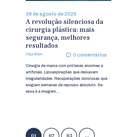
28 de agosto de 2025
A revolução silenciosa da
cirurgia plástica: mais
segurança, melhores
resultados
Veja Mais
0
comentários
Cirurgia de mama com próteses enormes e
artificiais. Lipoaspirações que deixavam
irregularidades. Recuperações dolorosas que
exigiam semanas de repouso absoluto. Se
essa é a imagem…
Navegação
PAGE
01
PAGE
02
PAGE
03
…