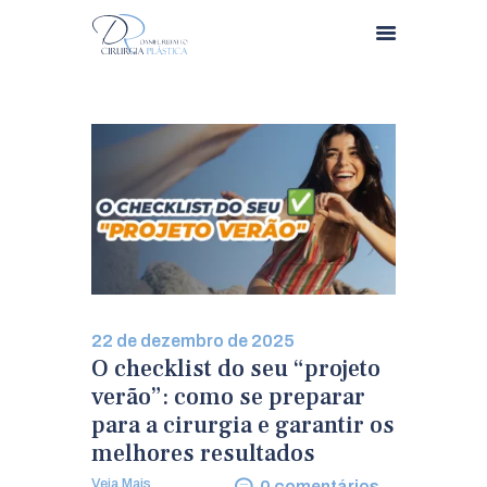
HOME
QUEM SOMOS
PROCEDIMENTOS
ESTÉTICA
DÚVIDAS
22 de dezembro de 2025
CONTATO
O checklist do seu “projeto
verão”: como se preparar
IMPRENSA
para a cirurgia e garantir os
melhores resultados
BLOG
Veja Mais
0
comentários