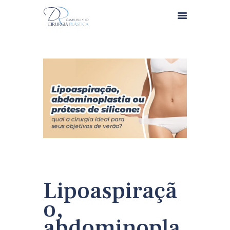
HOME
QUEM SOMOS
PROCEDIMENTOS
ESTÉTICA
DÚVIDAS
CONTATO
Lipoaspiraçã
IMPRENSA
o,
BLOG
abdominopla