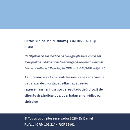
Diretor Clínico Daniel Rufatto | CRM 105.214 • RQE
39461
"O Objetivo do ato médico na cirurgia plástica como em
toda prática médica constitui obrigação de meio e não de
fim ou resultado." Resolução CFM no 1.621/2001 artigo 4º.
As informações e fotos contidas neste site são somente
de caráter de divulgação e Ilustração e não
representam nenhum tipo de resultado cirúrgico. Este
site não visa indicar qualquer tratamento médico ou
cirúrgico.
© Todos os direitos reservados2026 - Dr. Daniel
Rufato | CRM 105.214 • ROF 39461