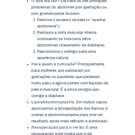
O que ela faz?
Ela trata os três principais
problemas do abdômen pós-gestação ou
pós-grande perda de peso:
Remove o excesso de pele (o “avental
abdominal”);
Restaura a cinta muscular interna,
costurando os músculos retos
abdominais (tratamento da diástase);
Reposiciona o umbigo para uma
aparência natural.
Para quem é indicada?
Principalmente
para mulheres que passaram por
gestações ou pacientes que perderam
muito peso e agora sofrem com flacidez de
pele e muscular. É a única cirurgia que
corrige a diástase.
Lipoabdominoplastia:
Em muitos casos,
associamos a lipoaspiração dos flancos e
costas à abdominoplastia para criar um
resultado ainda mais refinado e acinturado.
Recuperação para o verão:
É uma
recuperação mais longa que a da